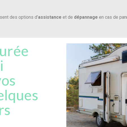
ent des options d’
assistance
et de
dépannage
en cas de pann
durée
i
vos
elques
rs